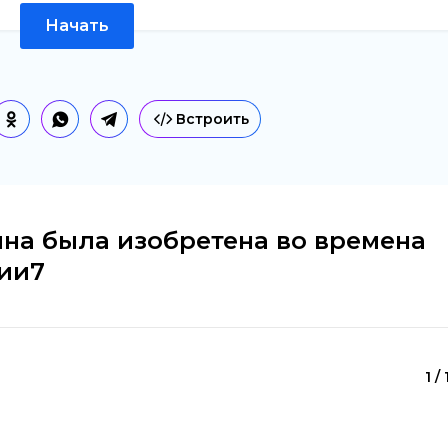
Начать
Встроить
ина была изобретена во времена
ии7
1 /