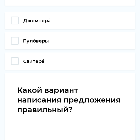
Джемпера́
Пуло́веры
Свитера́
Какой вариант
написания предложения
правильный?