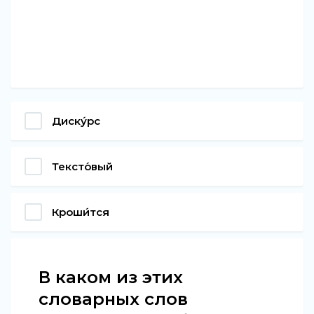
Диску́рс
Тексто́вый
Кроши́тся
В каком из этих
словарных слов