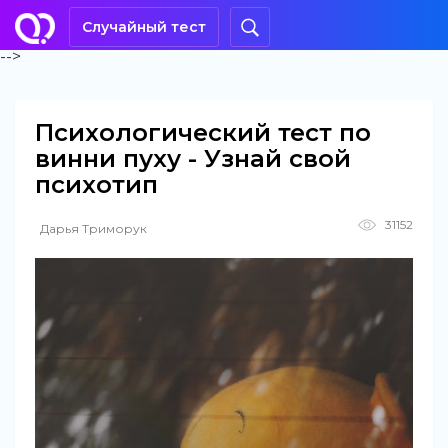
Случайный тест
-->
Психологический тест по
винни пуху - Узнай свой
психотип
31152
Дарья Триморук