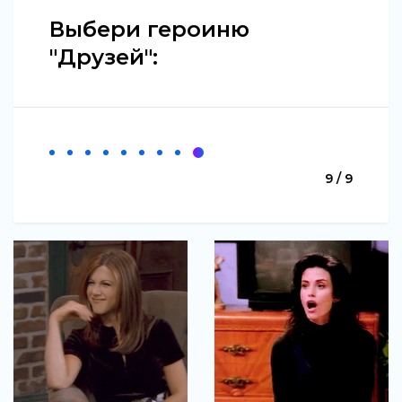
Выбери героиню
"Друзей":
9 / 9