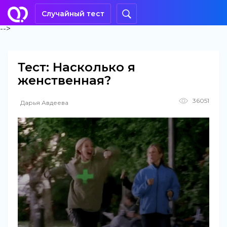
Случайный тест
-->
Тест: Насколько я
женственная?
36051
Дарья Авдеева