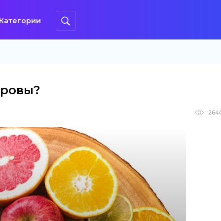
Категории
оровы?
264