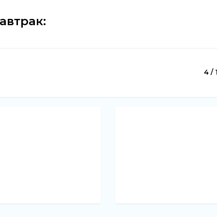
автрак:
4 / 