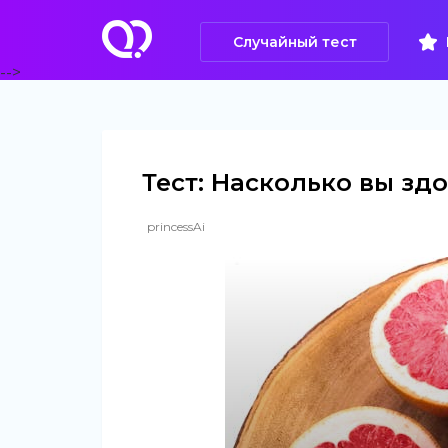
Случайный тест
-->
Тест: Насколько вы зд
princessAi