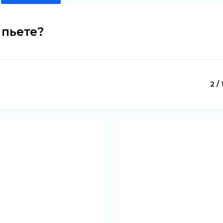
 пьете?
2 / 