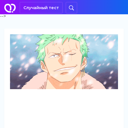
Случайный тест
-->
Кто ты из мугивар
(единственный
нормальный тест в