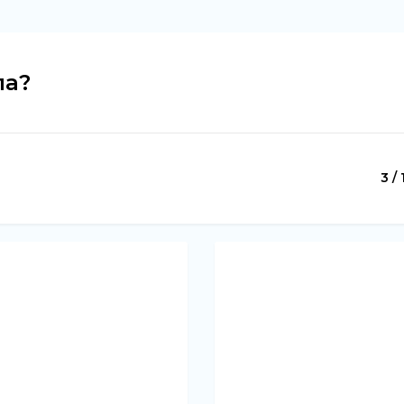
ла?
3 / 