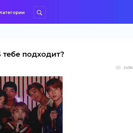
Категории
S тебе подходит?
2438