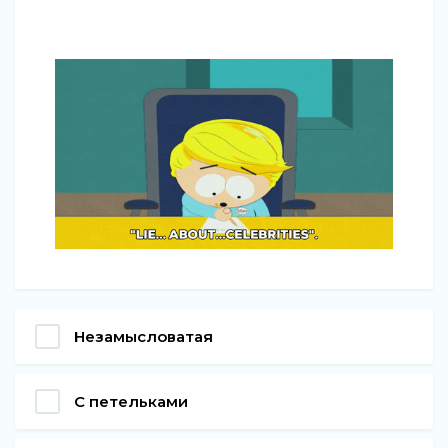
Незамысловатая
С петельками