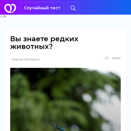
Случайный тест
-->
Вы знаете редких
животных?
9609
Mariya Zhirkova