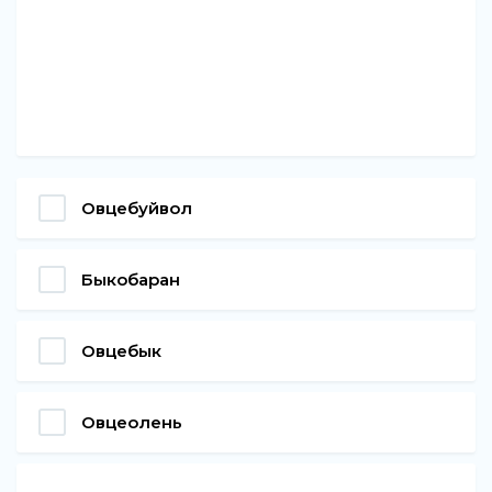
Овцебуйвол
Быкобаран
Овцебык
Овцеолень