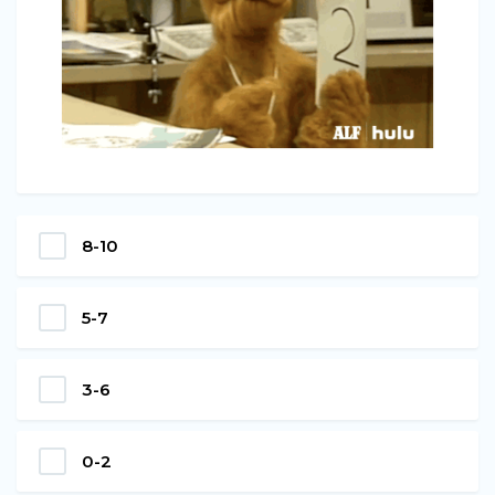
8-10
5-7
3-6
0-2