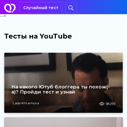
Случайный тест
-->
Тесты на YouTube
На какого Ютуб блоггера ты похож(-
а)? Пройди тест и узнай
Lada Khramova
58299