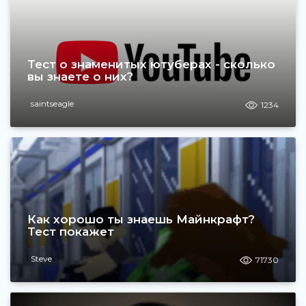
Тест о знаменитых ютуберах - сколько
вы знаете о них?
saintseagle
1234
Как хорошо ты знаешь Майнкрафт?
Тест покажет
Steve
71730