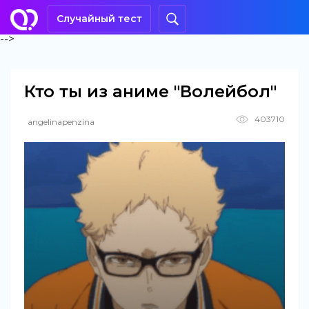
Случайный тест
-->
Кто ты из аниме "Волейбол"
403710
angelinapenzina