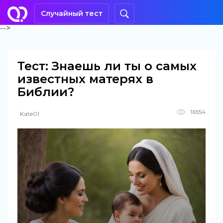
Случайный тест
-->
Тест: Знаешь ли ты о самых
известных матерях в
Библии?
16554
Kate01