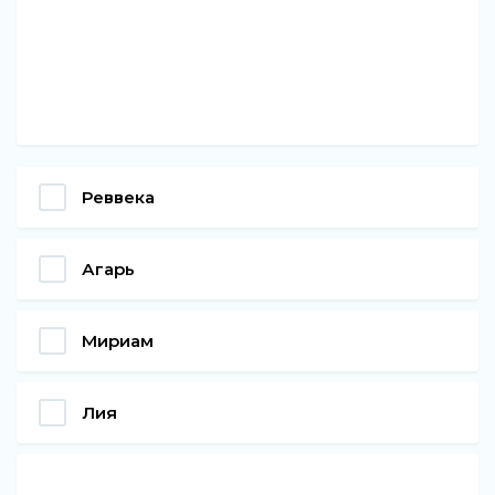
Реввека
Агарь
Мириам
Лия