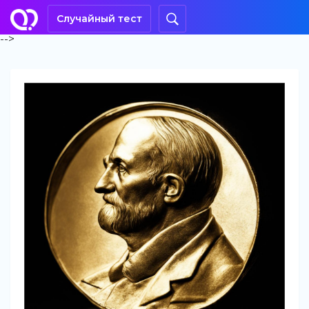
Случайный тест
-->