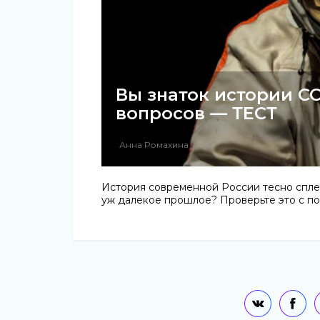
Вы знаток истории СС
вопросов — ТЕСТ
Анна Ромахина
История современной России тесно спле
уж далекое прошлое? Проверьте это с по