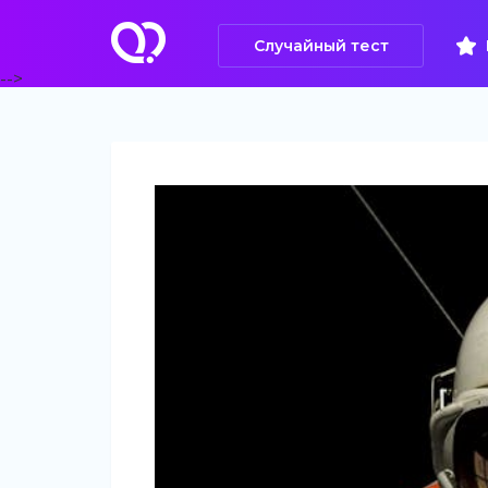
Случайный тест
-->