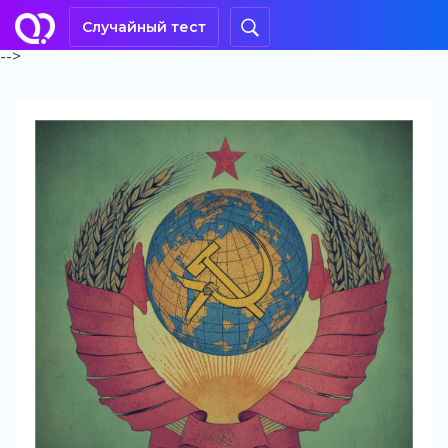
Случайный тест
-->