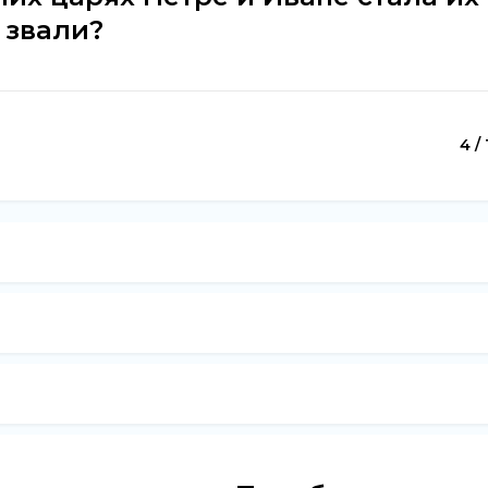
 звали?
4 / 