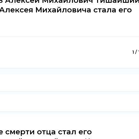
рь Алексей Михайлович Тишайший
 Алексея Михайловича стала его
1 /
е смерти отца стал его