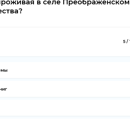
 проживая в селе Преображенском
ества?
5 /
емы
ниг