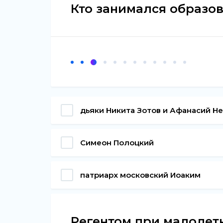
Кто занимался образов
дьяки Никита Зотов и Афанасий Н
Симеон Полоцкий
патриарх московский Иоаким
Регентом при малолетн