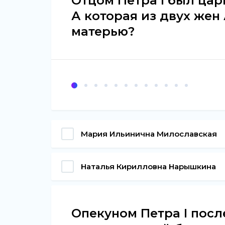
Отцом Петра I был ца
А которая из двух жен
матерью?
Мария Ильинична Милославская
Наталья Кирилловна Нарышкина
Опекуном Петра I посл