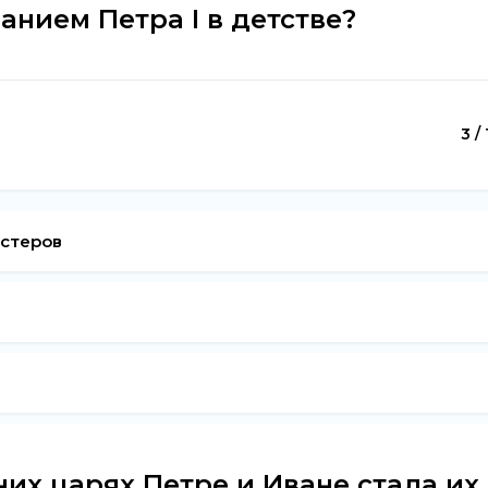
анием Петра I в детстве?
3 / 
естеров
их царях Петре и Иване стала их