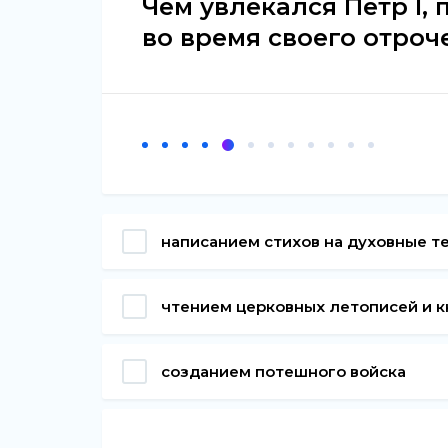
Чем увлекался Пётр I,
во время своего отроч
написанием стихов на духовные т
чтением церковных летописей и к
созданием потешного войска