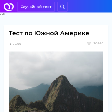
Случайный тест
-->
Тест по Южной Америке
20446
knu-88