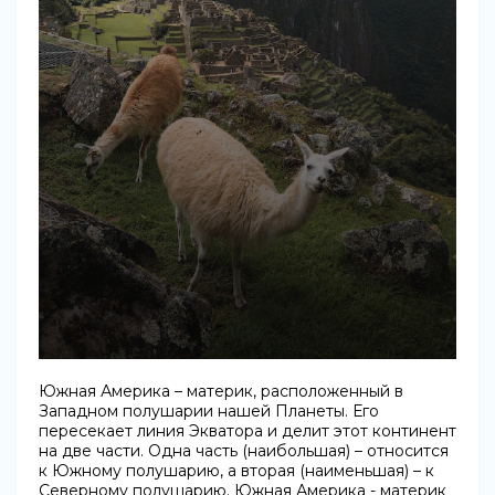
Южная Америка – материк, расположенный в
Западном полушарии нашей Планеты. Его
пересекает линия Экватора и делит этот континент
на две части. Одна часть (наибольшая) – относится
к Южному полушарию, а вторая (наименьшая) – к
Северному полушарию. Южная Америка - материк