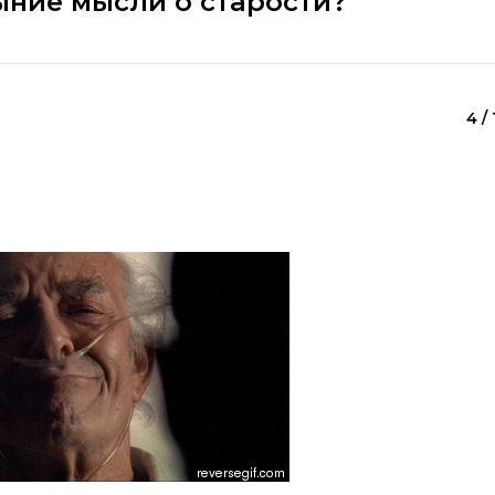
ыние мысли о старости?
4 / 