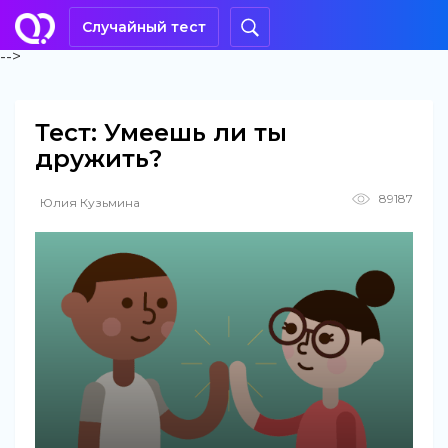
Случайный тест
-->
Тест: Умеешь ли ты
дружить?
89187
Юлия Кузьмина