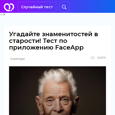
Случайный тест
-->
Угадайте знаменитостей в
старости! Тест по
приложению FaceApp
52679
Aspereger