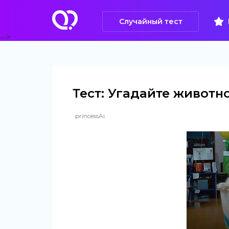
Случайный тест
-->
Тест: Угадайте животн
princessAi