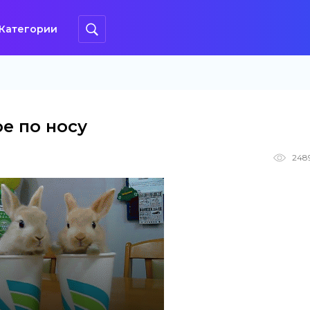
Категории
ое по носу
248