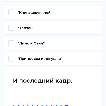
"Книга джунглей"
"Тарзан"
"Лило и Стич"
"Принцесса и лягушка"
И последний кадр.