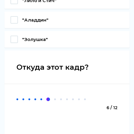
"Лило и Стич"
"Аладдин"
"Золушка"
Откуда этот кадр?
6 / 12