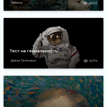
Татьяна
26023
Тест на гениальность
Дарья Триморук
107711