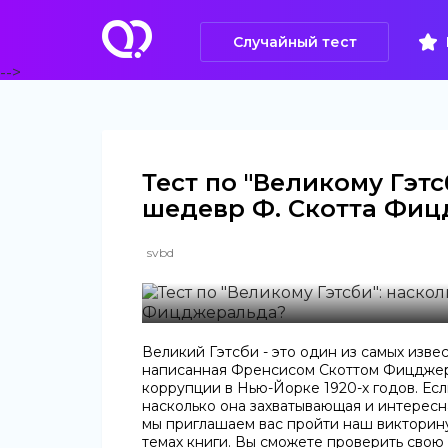
Случайный тест
-->
Тест по "Великому Гэт
шедевр Ф. Скотта Фи
svbd
Великий Гэтсби - это один из самых изве
написанная Френсисом Скоттом Фицджера
коррупции в Нью-Йорке 1920-х годов. Если
насколько она захватывающая и интересна
мы приглашаем вас пройти наш викторину
темах книги. Вы сможете проверить свою 