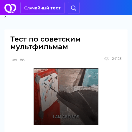
Случайный тест
-->
Тест по советским
мультфильмам
24123
knu-88