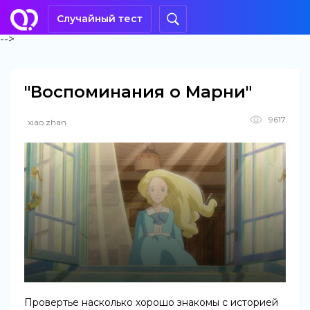
Случайный тест
-->
"Воспоминания о Марни"
9617
xiao.zhan
Провертье насколько хорошо знакомы с историей