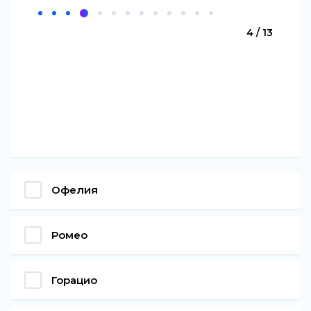
4 / 13
Офелия
Ромео
Горацио