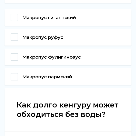
Макропус гигантский
Макропус руфус
Макропус фулигинозус
Макропус пармский
Как долго кенгуру может
обходиться без воды?