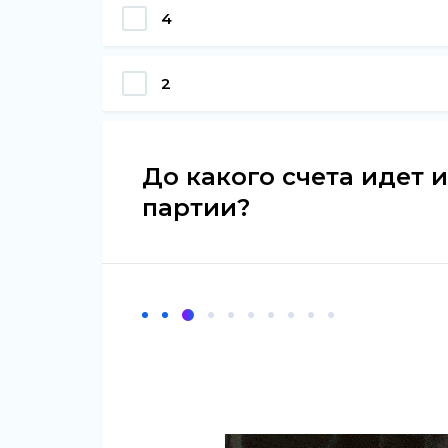
4
2
До какого счета идет
партии?