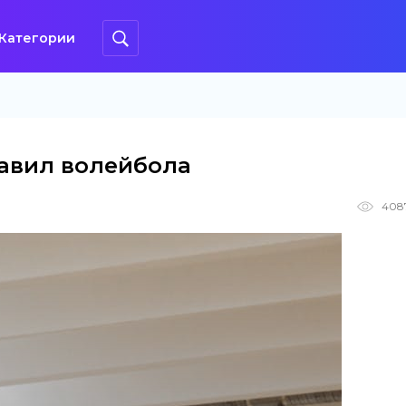
Категории
правил волейбола
408