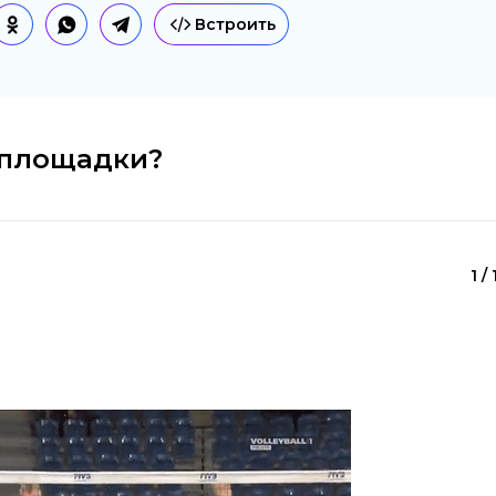
Встроить
 площадки?
1 /