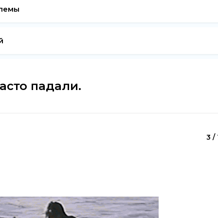
блемы
й
часто падали.
3 /