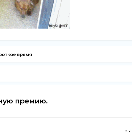
роткое время
ную премию.
2 /