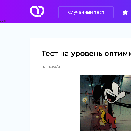
Случайный тест
-->
Тест на уровень оптим
princessAi