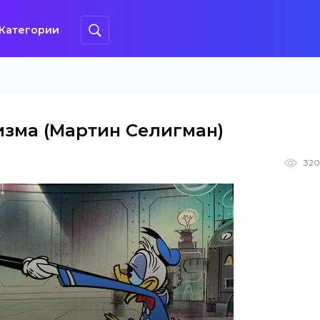
Категории
изма (Мартин Селигман)
320