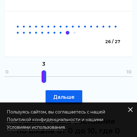
26 / 27
3
0
10
Дальше
Пользуясь сайтом, вы соглашаетесь с нашей
Оцените свое состояние
Политикой конфиденциальности
и нашими
Условиями использования
.
по шкале от 0 до 10, где 0