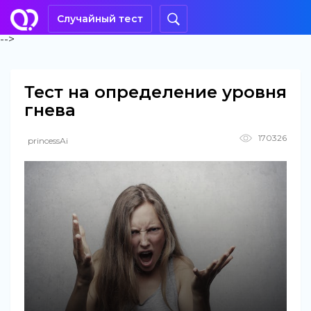
Случайный тест
-->
Тест на определение уровня
гнева
170326
princessAi