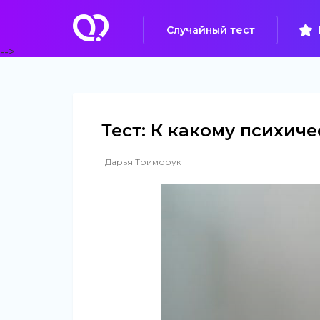
Случайный тест
-->
Тест: К какому психич
Дарья Триморук