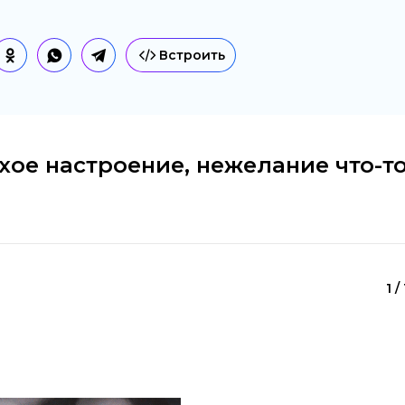
Встроить
охое настроение, нежелание что-т
1 /