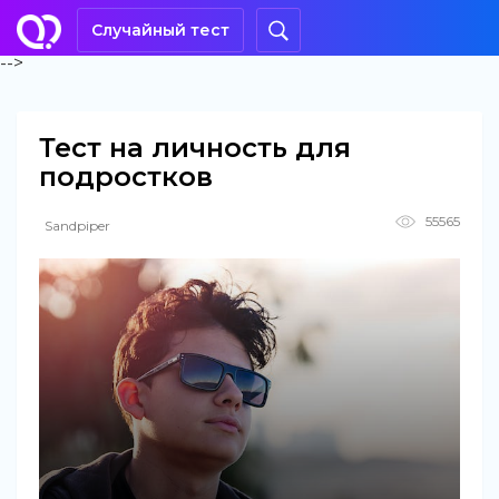
Случайный тест
-->
Тест на личность для
подростков
55565
Sandpiper