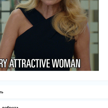
ть
, доброта