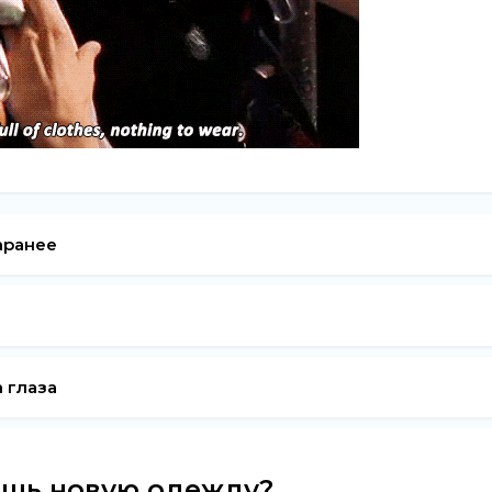
аранее
 глаза
ешь новую одежду?