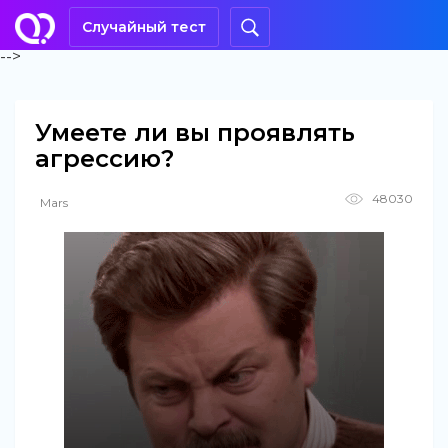
Случайный тест
-->
Умеете ли вы проявлять
агрессию?
48030
Mars