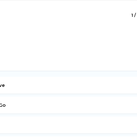
1 /
ve
 Go