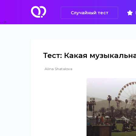
Случайный тест
-->
Тест: Какая музыкальн
Alina Shatalova