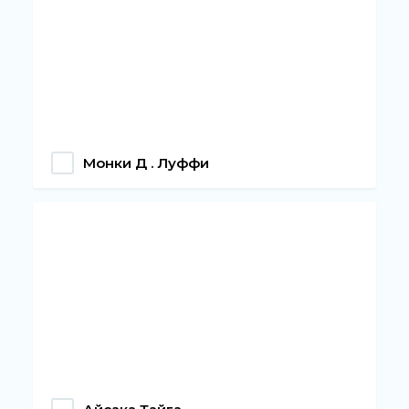
Монки Д . Луффи