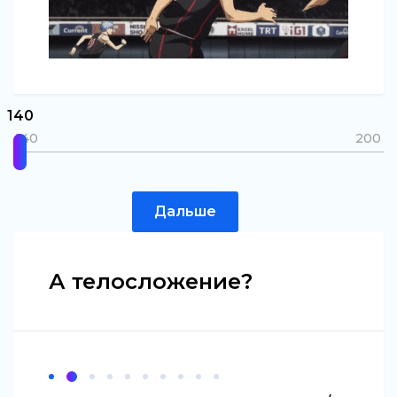
140
140
200
Дальше
А телосложение?