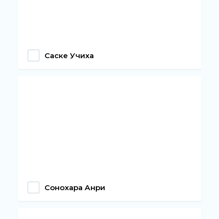
Саске Учиха
Сонохара Анри