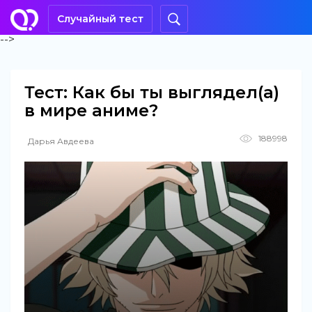
Случайный тест
-->
Тест: Как бы ты выглядел(а)
в мире аниме?
188998
Дарья Авдеева