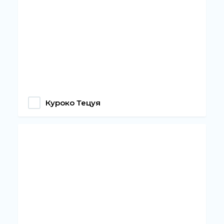
Куроко Тецуя