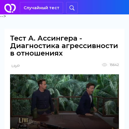
Случайный тест
-->
Тест А. Ассингера -
Диагностика агрессивности
в отношениях
15642
LilyP