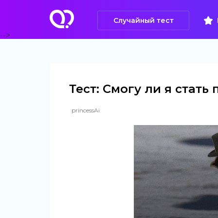
Случайный тест
-->
Тест: Смогу ли я стат
princessAi