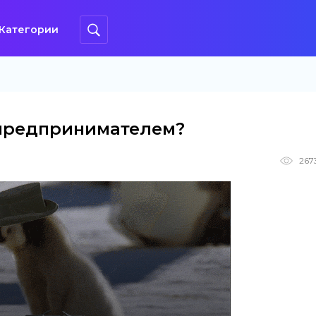
Категории
ь предпринимателем?
267