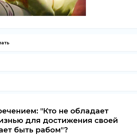
пать
речением: "Кто не обладает
изнью для достижения своей
ает быть рабом"?