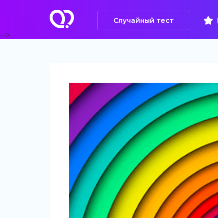
Случайный тест
-->