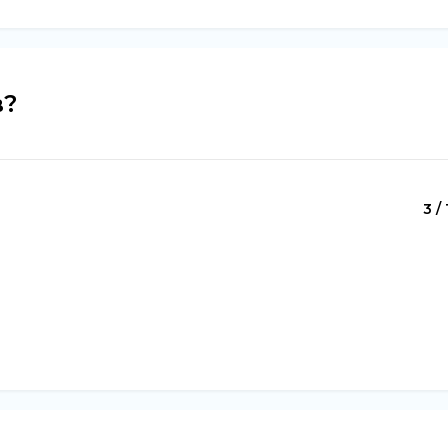
в?
3 / 