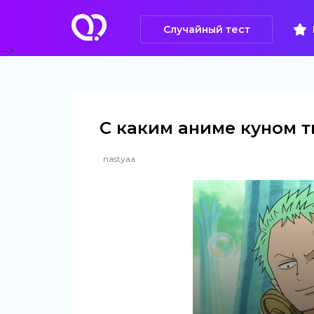
Случайный тест
-->
С каким аниме куном т
nastyaa