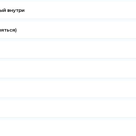
лый внутри
яться)