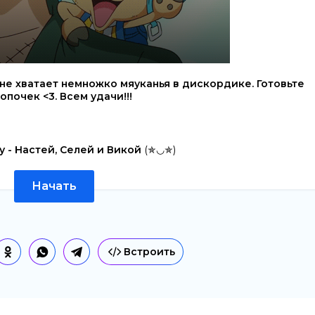
не хватает немножко мяуканья в дискордике. Готовьте
почек <3. Всем удачи!!!
у - Настей, Селей и Викой
(✯◡✯)
Начать
Встроить