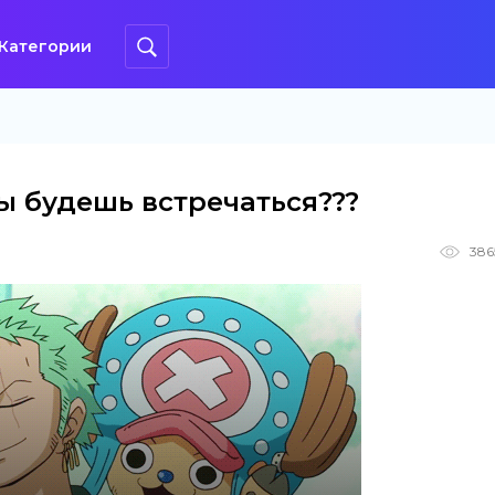
Категории
ы будешь встречаться???
386