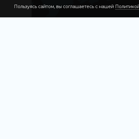
Пользуясь сайтом, вы соглашаетесь с нашей
Политико
Найдите 18 стран Южной
Европы на интерактивной карте
19542