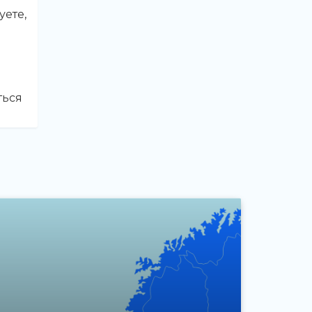
уете,
ться