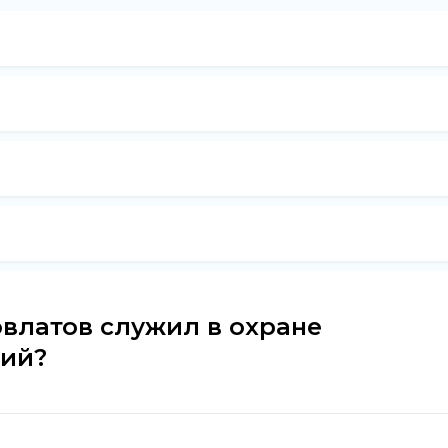
овлатов служил в охране
ний?