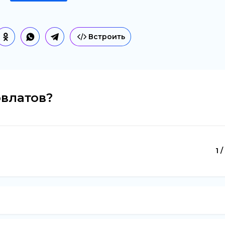
Встроить
овлатов?
1 /