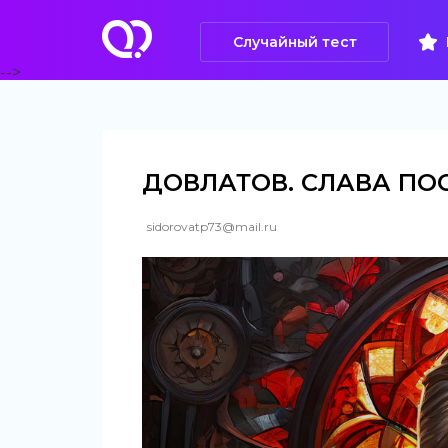
Случайный тест
-->
ДОВЛАТОВ. СЛАВА ПО
sidorovatp73@mail.ru