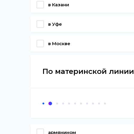
в Казани
в Уфе
в Москве
По материнской линии
армянином