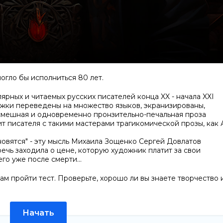
огло бы исполниться 80 лет.
рных и читаемых русских писателей конца XX - начала XXI
нижки переведены на множество языков, экранизированы,
 смешная и одновременно пронзительно-печальная проза
т писателя с такими мастерами трагикомической прозы, как 
вятся" - эту мысль Михаила Зощенко Сергей Довлатов
речь заходила о цене, которую художник платит за свои
его уже после смерти...
 пройти тест. Проверьте, хорошо ли вы знаете творчество 
Начать