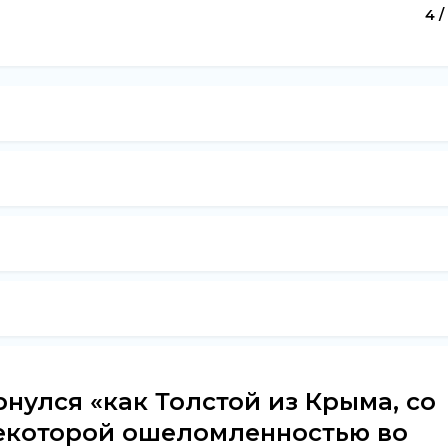
4 /
рнулся «как Толстой из Крыма, со
некоторой ошеломленностью во