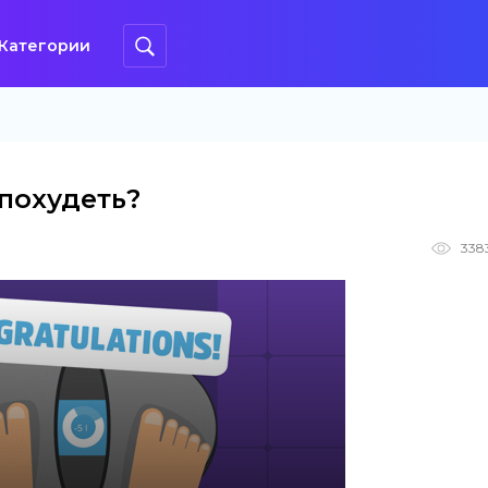
Категории
 похудеть?
338