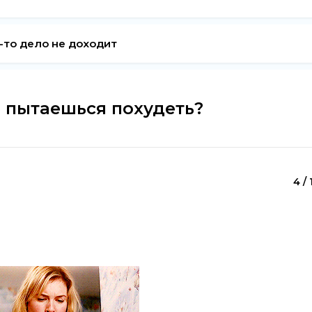
о-то дело не доходит
е пытаешься похудеть?
4 / 