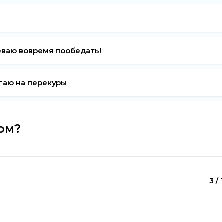
певаю вовремя пообедать!
егаю на перекуры
ом?
3 / 