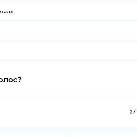
еталл
олос?
2 /