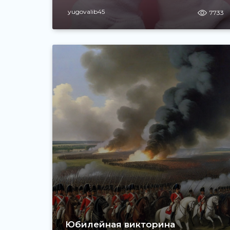
yugovalib45
7733
Юбилейная викторина