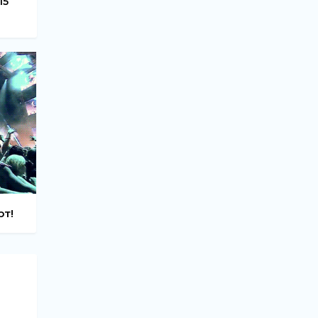
 15
рт!