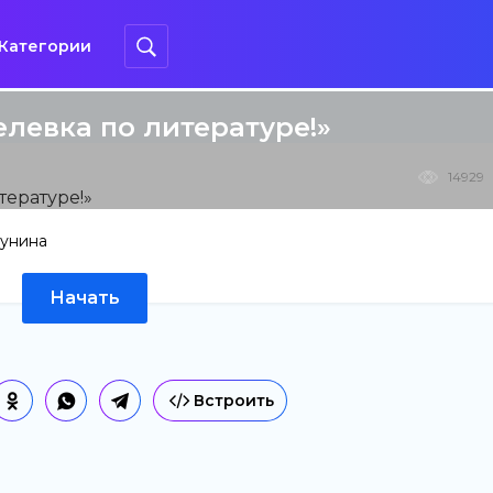
Категории
елевка по литературе!»
14929
Бунина
Начать
Встроить