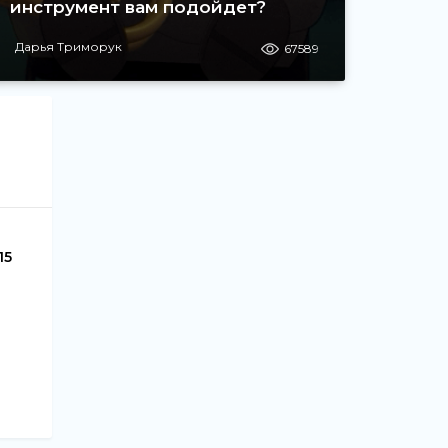
инструмент вам подойдет?
Дарья Триморук
67589
 15