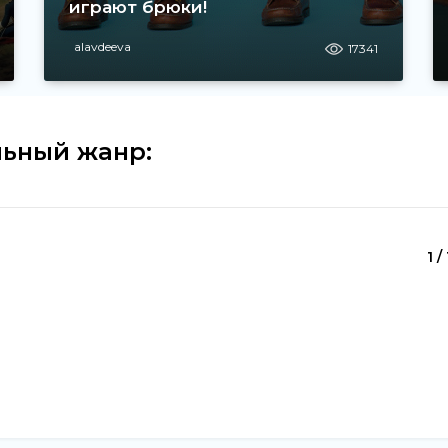
играют брюки!
alavdeeva
17341
ьный жанр:
1 /