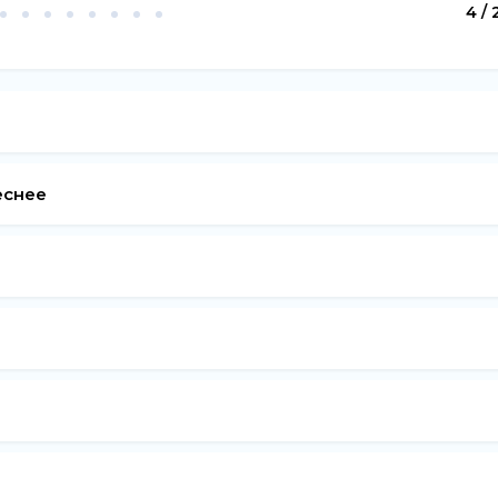
4 / 
еснее