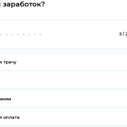
ш заработок?
5 / 
я трачу
пании
я оплата