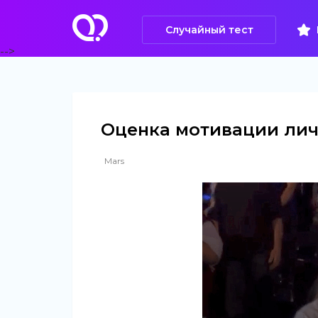
Случайный тест
-->
Оценка мотивации личн
Mars