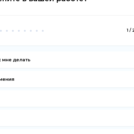
1 / 
ак мне делать
умения