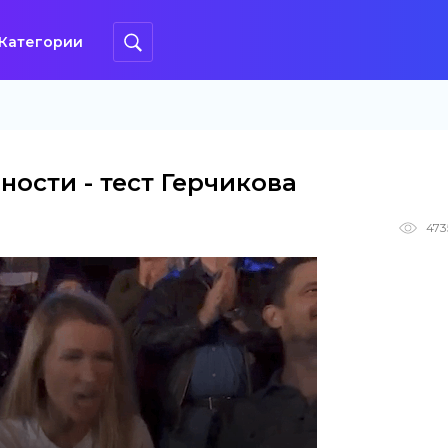
Категории
ости - тест Герчикова
473